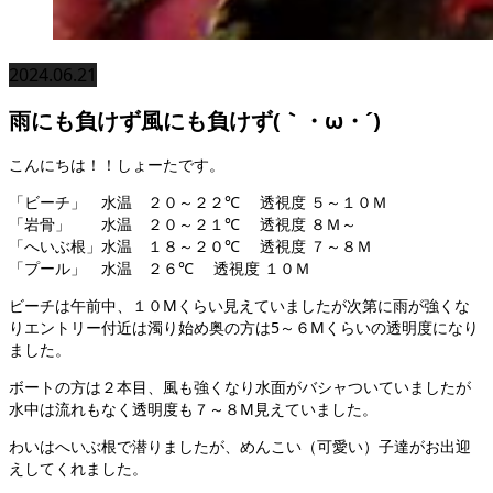
2024.06.21
雨にも負けず風にも負けず(｀・ω・´)
こんにちは！！しょーたです。
「ビーチ」 水温 ２０～２２℃ 透視度 ５～１０Ｍ
「岩骨」 水温 ２０～２１℃ 透視度 ８Ｍ～
「へいぶ根」水温 １８～２０℃ 透視度 ７～８Ｍ
「プール」 水温 ２６℃ 透視度 １０Ｍ
ビーチは午前中、１０Mくらい見えていましたが次第に雨が強くな
りエントリー付近は濁り始め奥の方は5～６Mくらいの透明度になり
ました。
ボートの方は２本目、風も強くなり水面がバシャついていましたが
水中は流れもなく透明度も７～８M見えていました。
わいはへいぶ根で潜りましたが、めんこい（可愛い）子達がお出迎
えしてくれました。