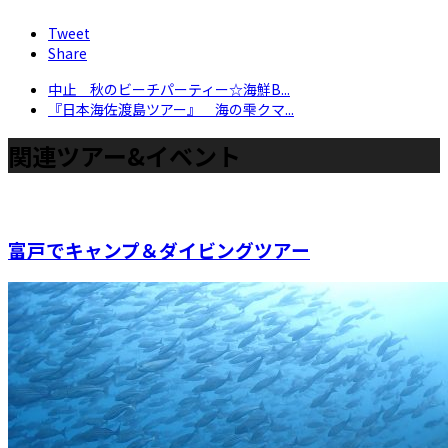
Tweet
Share
中止 秋のビーチパーティー☆海鮮B...
『日本海佐渡島ツアー』 海の雫クマ...
関連ツアー&イベント
富戸でキャンプ＆ダイビングツアー