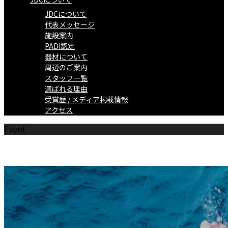
JDCについて
代表メッセージ
施設案内
PADI認定
器材について
周辺のご案内
スタッフ一覧
選ばれる理由
受賞歴 / メディア掲載情報
アクセス
Event
ツアー/イベント情報