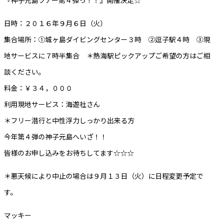
日時：２０１６年９月６日（火）
集合場所：①城ヶ島ダイビングセンター３時 ②逗子駅４時 ③現
地サービスに７時半集合 ＊熱海駅ピックアップご希望の方はご相
談ください。
料金：￥３４，０００
利用現地サービス：海遊社さん
＊フリー潜行と中性浮力しっかり出来る方
今年第４弾の神子元島へいざ！！
皆様のお申し込みをお待ちしてます☆☆☆
＊悪天候により中止の場合は９月１３日（火）に日程変更予定で
す。
マッキー