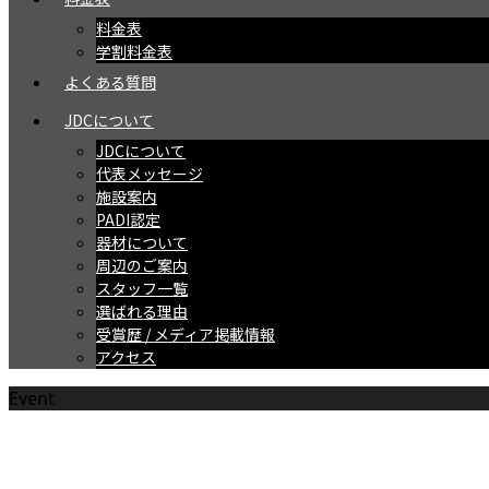
料金表
学割料金表
よくある質問
JDCについて
JDCについて
代表メッセージ
施設案内
PADI認定
器材について
周辺のご案内
スタッフ一覧
選ばれる理由
受賞歴 / メディア掲載情報
アクセス
Event
ツアー/イベント情報