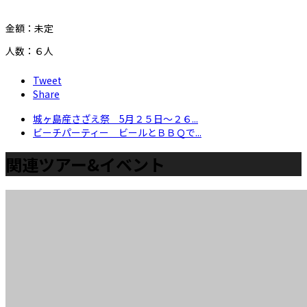
金額：未定
人数：６人
Tweet
Share
城ヶ島産さざえ祭 5月２５日～２６...
ビーチパーティー ビールとＢＢＱで...
関連ツアー&イベント