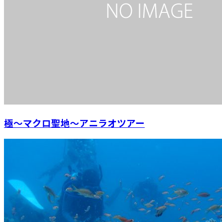
極～マクロ聖地～アニラオツアー