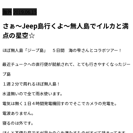
海外
2019.06.15
さぁ～Jeep島行くよ～無人島でイルカと満
点の星空☆
ほぼ無人島「ジープ島」 ５日間 海の雫さんとコラボツアー！
最近チュークへの直行便が就航されて、とても行きやすくなったジー
プ島
１週２分で周れるほぼ無人島！
水道無いので全て雨水使います。
電気は無く１日４時間発電機回すのでそこでカメラの充電を。
電波ありません。
寝るのは外です。
ほんと不便な島ですが我々の心を満たすものがすべて詰まってます。