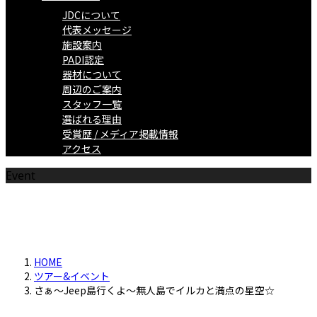
JDCについて
代表メッセージ
施設案内
PADI認定
器材について
周辺のご案内
スタッフ一覧
選ばれる理由
受賞歴 / メディア掲載情報
アクセス
Event
ツアー/イベント情報
HOME
ツアー&イベント
さぁ～Jeep島行くよ～無人島でイルカと満点の星空☆