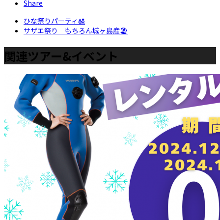
Share
ひな祭りパーティ🎎
サザエ祭り もちろん城ヶ島産🏖
関連ツアー&イベント