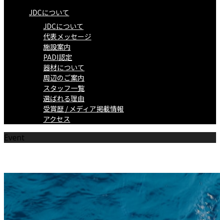
JDCについて
JDCについて
代表メッセージ
施設案内
PADI認定
器材について
周辺のご案内
スタッフ一覧
選ばれる理由
受賞歴 / メディア掲載情報
アクセス
Event
ツアー/イベント情報