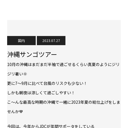
国内
2023.07.27
沖縄サンゴツアー
10月の沖縄はまだまだ半袖で過ごせるくらい真夏のようにジリ
ジリ暑い🌞
更に7～9月に比べて台風のリスクも少ない！
しかも朝夜は涼しくて過ごしやすい！
こ～んな最高な時期の沖縄で一緒に2023年夏の総仕上げをしま
せんか💙
今回は、今年からJDCが年間サポータをしている