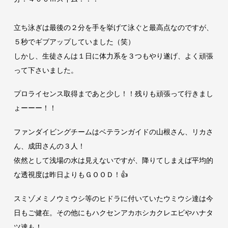
立ち泳ぎは最後の２分を手を挙げて泳ぐと最高点なのですが、
５秒でギブアップしていました（笑）
しかし、生徒さんは１日に体力系を３つもやり遂げ、よく頑張
って下さいました。
プロライセンス取得まであと少し！！残りも頑張って行きまし
ょーーー！！
ファンダイビングチームはベテランガイドの山根さん、リカさ
ん、成田さんの３人！
依然として浅場の水は見えないですが、降りてしまえば平均的
な透視度は昨日よりもＧＯＯＤ！👍
スミゾメミノウミウシ等のヒドラに付いていたウミウシ達は今
日もご健在。その他にもハクセンアカホシカクレエビやハナタ
ツ達も！