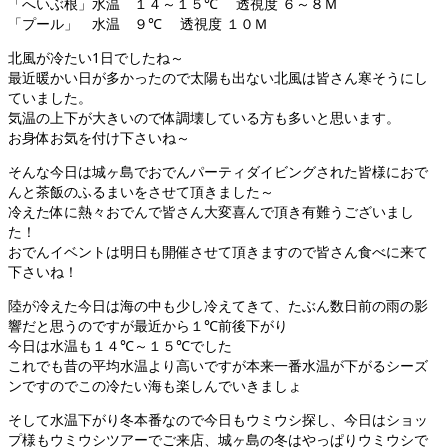
「へいぶ根」水温 １４～１５℃ 透視度 ６～８Ｍ
「プール」 水温 ９℃ 透視度 １０Ｍ
北風が冷たい1日でしたね～
最近暖かい日が多かったので太陽も出ない北風は皆さん寒そうにし
ていました。
気温の上下が大きいので体調壊している方も多いと思います。
お身体お気を付け下さいね～
そんな今日は城ヶ島でおでんパーティダイビングされた皆様におで
んと茶飯のふるまいをさせて頂きました～
冷えた体に熱々おでんで皆さん大変喜んで頂き有難うございまし
た！
おでんイベントは明日も開催させて頂きますので皆さん食べに来て
下さいね！
陸が冷えた今日は海の中も少し冷えてきて、たぶん数日前の雨の影
響だと思うのですが最近から１℃前後下がり
今日は水温も１４℃～１５℃でした
これでも昔の平均水温より高いですが本来一番水温が下がるシーズ
ンですのでこの冷たい海も楽しんでいきましょ
そして水温下がり冬本番なので今日もウミウシ探し、今日はショッ
プ様もウミウシツアーでご来店、城ヶ島の冬はやっぱりウミウシで