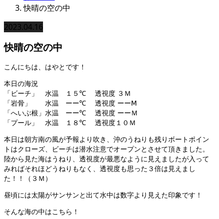
快晴の空の中
2023.04.16
快晴の空の中
こんにちは、はやとです！
本日の海況
「ビーチ」 水温 １５℃ 透視度 ３Ｍ
「岩骨」 水温 ーー℃ 透視度 ーーⅯ
「へいぶ根」水温 ーー℃ 透視度 ーーＭ
「プール」 水温 １８℃ 透視度１０Ｍ
本日は朝方南の風が予報より吹き、沖のうねりも残りボートポイン
トはクローズ、ビーチは潜水注意でオープンとさせて頂きました。
陸から見た海はうねり、透視度が最悪なように見えましたが入って
みればそれほどうねりもなく、透視度も思った３倍は見えまし
た！！（３Ｍ）
昼頃には太陽がサンサンと出て水中は数字より見えた印象です！
そんな海の中はこちら！