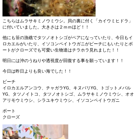
こちらはムラサキミノウミウシ。貝の裏に付く「カイウミヒドラ」
に付いていました。大きさは２ｍｍほど！！
他にも笹の漁礁でタツノオトシゴがペアになっていたり、今日もイ
ロカエルがいたり、イソコンペイトウガニがビーチにもいたりとボ
ートがクローズでも可愛い生物達はチラホラ見れました！！
明日には沖のうねりや透視度が回復する事を願っています！！
今日は昨日よりも良い海でした！！
ビーチ
イロカエルアンコウ、チャガラYG、キヌバリYG、トゴットメバル
YG、タツノイトコ、タツノオトシゴ、ムラサキミノウミウシ、オオ
アリモウミウシ、シラユキウミウシ、イソコンペイトウガニ
ボート
クローズ