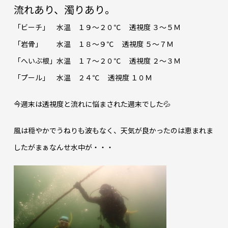
流れあり、濁りあり。
「ビーチ」 水温 １９～２０℃ 透視度 ３～５Ｍ
「岩骨」 水温 １８～９℃ 透視度 ５～７Ｍ
「へいぶ根」水温 １７～２０℃ 透視度 ２～３Ｍ
「プール」 水温 ２４℃ 透視度 １０Ｍ
今週末は透視度と流れに悩まされた週末でした💦
風は穏やかでうねりも波もなく、天気が良かったのは恵まれま
したがまぁなんせ水中が・・・