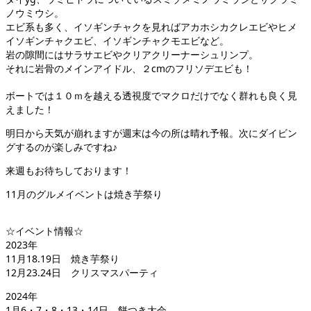
ノウミウシ。
エビ系も多く、イソギンチャクを見ればアカホシカクレエビやヒメ
イソギンチャクエビ、イソギンチャクモエビなど。
岩の隙間にはサラサエビやクリアクリーナーシュリンプ。
それに岩骨のメインアイドル、２cmのフリソデエビも！
ボートでは１０ｍを越える透視度でマクロだけでなく群れも良く見
えました！
明日から天気が崩れますが週末は今の所は晴れ予報。次にダイビン
グするのが楽しみですね♪
来週もお待ちしております！
11月のグルメイベントは焼き芋祭り
☆イベント情報☆
2023年
11月18.19日 焼き芋祭り
12月23.24日 クリスマスパーティ
2024年
1月6・7・8・13・14日 餅つき大会