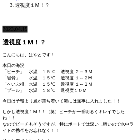
透視度１M！？
2023.04.15
透視度１M！？
こんにちは、はやとです！
本日の海況
「ビーチ」 水温 １５℃ 透視度 ２～３Ｍ
「岩骨」 水温 １５℃ 透視度 １～２Ⅿ
「へいぶ根」水温 １５℃ 透視度 １～２Ｍ
「プール」 水温 １８℃ 透視度１０Ｍ
今日は予報より風が落ち着いて海には無事に入れました！！
しかし透視度１M！！（笑）ビーチが一番明るくキレイでした
ね！！
なのでビーチもそうですが、特にボートでは深いし暗いので水中ラ
イトの携帯をお忘れなく！！