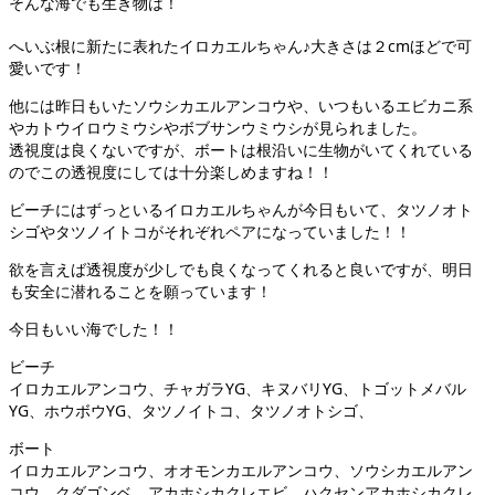
そんな海でも生き物は！
へいぶ根に新たに表れたイロカエルちゃん♪大きさは２cmほどで可
愛いです！
他には昨日もいたソウシカエルアンコウや、いつもいるエビカニ系
やカトウイロウミウシやボブサンウミウシが見られました。
透視度は良くないですが、ボートは根沿いに生物がいてくれている
のでこの透視度にしては十分楽しめますね！！
ビーチにはずっといるイロカエルちゃんが今日もいて、タツノオト
シゴやタツノイトコがそれぞれペアになっていました！！
欲を言えば透視度が少しでも良くなってくれると良いですが、明日
も安全に潜れることを願っています！
今日もいい海でした！！
ビーチ
イロカエルアンコウ、チャガラYG、キヌバリYG、トゴットメバル
YG、ホウボウYG、タツノイトコ、タツノオトシゴ、
ボート
イロカエルアンコウ、オオモンカエルアンコウ、ソウシカエルアン
コウ、クダゴンベ、アカホシカクレエビ、ハクセンアカホシカクレ