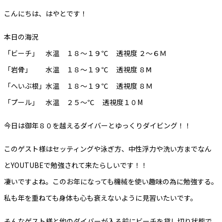
こんにちは、はやとです！
本日の海況
「ビーチ」 水温 １８～１９℃ 透視度 ２～６Ｍ
「岩骨」 水温 １８～１９℃ 透視度 ８Ⅿ
「へいぶ根」水温 １８～１９℃ 透視度 ８Ｍ
「プール」 水温 ２５～℃ 透視度１０M
今日は御年８０を越えるダイバーとゆっくりダイビング！！
このゲスト様はセッティングや泳ぎ方、中性浮力や洗い方までなん
とYOUTUBEで勉強されて来たらしいです！！
凄いですよね。このお年になっても機械を使い趣味の為に勉強する。
私も年を重ねても身体も心も衰えないように見習いたいです。
そんなゲスト様と他のダイバーが入る前にビーチを貸し切り状態で